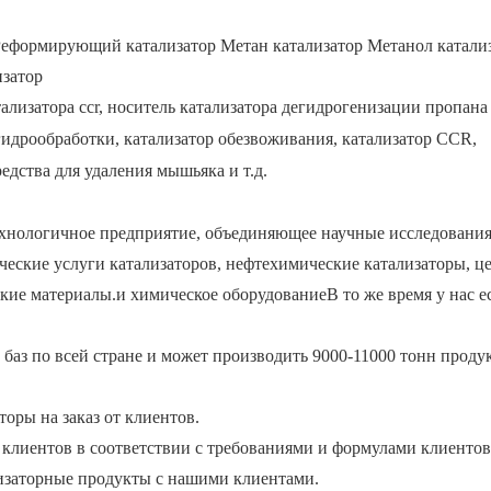
Реформирующий катализатор Метан катализатор Метанол катали
изатор
ализатора ccr, носитель катализатора дегидрогенизации пропана 
гидрообработки, катализатор обезвоживания, катализатор CCR,
едства для удаления мышьяка и т.д.
хнологичное предприятие, объединяющее научные исследовани
ческие услуги катализаторов, нефтехимические катализаторы, ц
кие материалы.и химическое оборудованиеВ то же время у нас е
баз по всей стране и может производить 9000-11000 тонн проду
оры на заказ от клиентов.
клиентов в соответствии с требованиями и формулами клиентов
изаторные продукты с нашими клиентами.