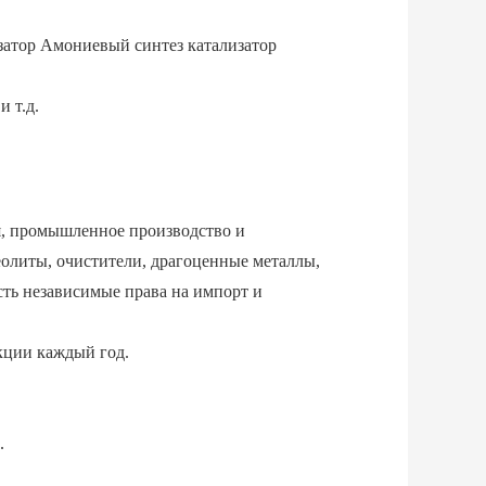
затор Амониевый синтез катализатор
и т.д.
я, промышленное производство и
еолиты, очистители, драгоценные металлы,
сть независимые права на импорт и
кции каждый год.
.