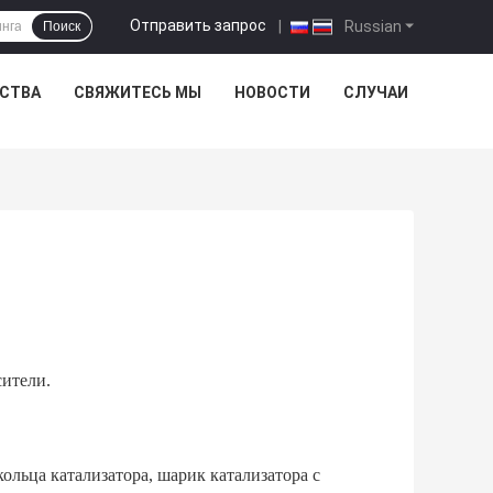
Отправить запрос
|
Russian
Поиск
ЕСТВА
СВЯЖИТЕСЬ МЫ
НОВОСТИ
СЛУЧАИ
сители.
ольца катализатора, шарик катализатора с