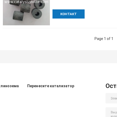
КОНТАКТ
Page 1 of 1
Ост
глинозема
Перенесите катализатор