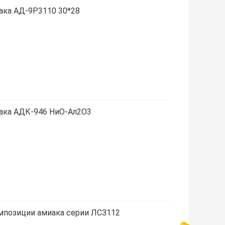
ака АД-9Р3110 30*28
ака АДК-946 НиО-Ал2О3
мпозиции амиака серии ЛСЗ112