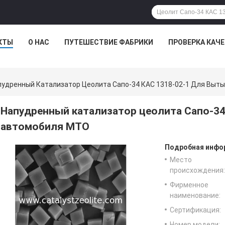
КТЫ
О НАС
ПУТЕШЕСТВИЕ ФАБРИКИ
ПРОВЕРКА КАЧ
пудренный Катализатор Цеолита Сапо-34 КАС 1318-02-1 Для Выт
Напудренный катализатор цеолита Сапо-34
автомобиля МТО
Подробная инфор
Место
происхождения:
Фирменное
наименование:
Сертификация:
Номер модели: