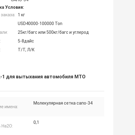
ка Условия:
заказа:
1 кг
USD40000-100000 Ton
али:
25кг/багс или 500кг/багс и углерод
:
5-8дайс
:
Т/Т, Л/К
2-1 для вытыхания автомобиля МТО
Молекулярная сетка сапо-34
ие имена:
0,1
 На2О: