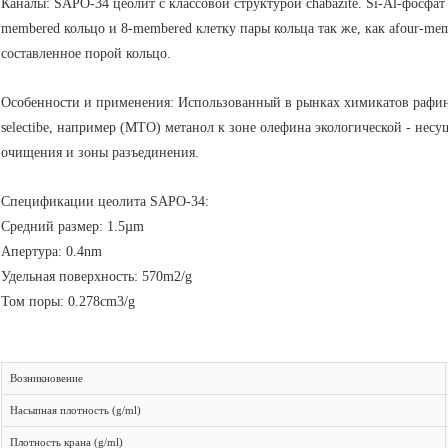
Каналы: SAPO-34 цеолит с классовой структурой chabazite. Si-Al-фосфат
membered кольцо и 8-membered клетку пары кольца так же, как afour-
составленное порой кольцо.
Особенности и применения: Использованный в рынках химикатов рафин
selectibe, например (MTO) метанол к зоне олефина экологической - нес
очищения и зоны разъединения.
Спецификации цеолита SAPO-34:
Средний размер: 1.5µm
Апертура: 0.4nm
Удельная поверхность: 570m2/g
Том поры: 0.278cm3/g
Возникновение
Насыпная плотность (g/ml)
Плотность крана (g/ml)