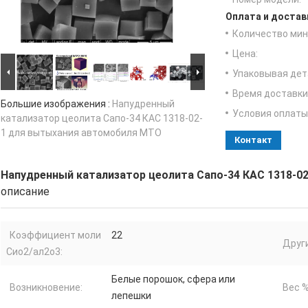
Оплата и достав
Количество мин 
Цена:
Упаковывая дет
Время доставки
Большие изображения :
Напудренный
Условия оплаты
катализатор цеолита Сапо-34 КАС 1318-02-
1 для вытыхания автомобиля МТО
Контакт
Напудренный катализатор цеолита Сапо-34 КАС 1318-0
описание
Коэффициент моли
22
Друг
Сио2/ал2о3:
Белые порошок, сфера или
Возникновение:
Вес %
лепешки