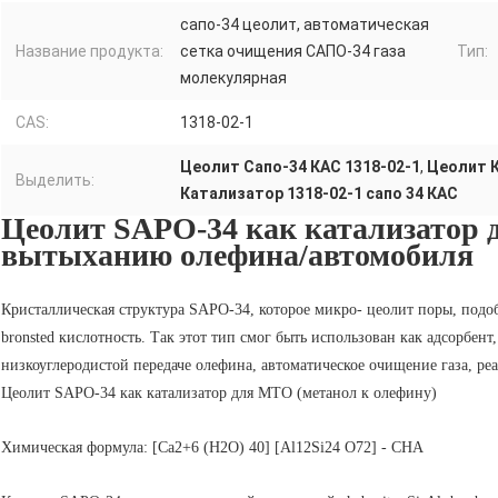
сапо-34 цеолит, автоматическая
Название продукта:
сетка очищения САПО-34 газа
Тип:
молекулярная
CAS:
1318-02-1
Цеолит Сапо-34 КАС 1318-02-1
,
Цеолит К
Выделить:
Катализатор 1318-02-1 сапо 34 КАС
Цеолит SAPO-34 как катализатор 
вытыханию олефина/автомобиля
Кристаллическая структура SAPO-34, которое микро- цеолит поры, подоб
bronsted кислотность. Так этот тип смог быть использован как адсорбент
низкоуглеродистой передаче олефина, автоматическое очищение газа, ре
Цеолит SAPO-34 как катализатор для MTO (метанол к олефину)
Химическая формула: [Ca2+6 (H2O) 40] [Al12Si24 O72] - CHA