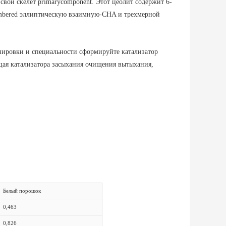
 свой скелет primarycomponent. Этот цеолит содержит 6-
membered эллиптическую взаимную-CHA и трехмерной
ировки и специальности сформируйте катализатор
ущая катализатора засыхания очищения вытыхания,
Белый порошок
0,463
0,826