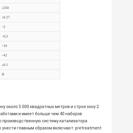
≥550
≥0.27
~2
~0,5
~10
~42
≤0.1
H
у около 5 000 квадратных метров и строя зону 2
работами и имеет больше чем 40 наборов
ю производственную систему катализатора
 унести главным образом включают: pretreatment