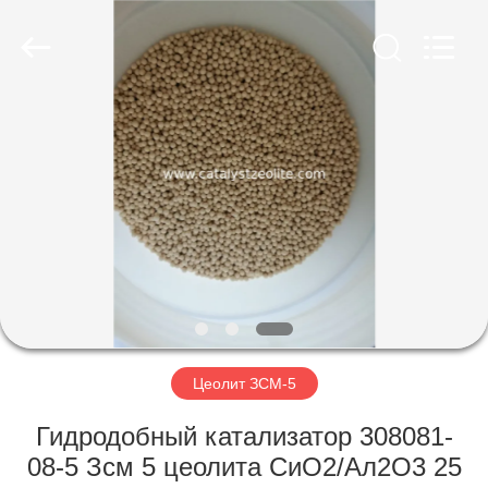
CATALYSTS
GROUP
CO.,LTD.
All
Rights
Reserved.
ДОМ
ПРОДУКТЫ
О
НАС
ПУТЕШЕСТВИЕ
ФАБРИКИ
Цеолит ЗСМ-5
Гидродобный катализатор 308081-
ПРОВЕРКА
08-5 Зсм 5 цеолита СиО2/Ал2О3 25