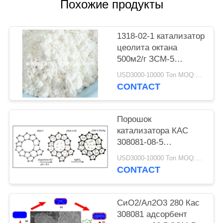
Похожие продукты
1318-02-1 катализатор
цеолита октана
500м2/г ЗСМ-5
бензина роста
USD3000-10000 Ton MOQ:1 кг
CONTACT
Порошок
катализатора КАС
308081-08-5
гидротермически
USD3000-10000 Ton MOQ:1 кг
синтезированный
CONTACT
ХЗСМ 5
СиО2/Ал2О3 280 Кас
308081 адсорбент