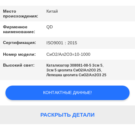
КАЧЕСТВА
Место
Китай
происхождения:
СВЯЖИТЕСЬ
Фирменное
QD
МЫ
наименование:
Сертификация:
ISO9001：2015
НОВОСТИ
Номер модели:
СиО2/Ал2О3=10-1000
Высокий свет:
,
Катализатор 308081-08-5 Зсм 5
СЛУЧАИ
,
Зсм 5 цеолита СиО2/Ал2О3 25
Лепешка цеолита СиО2/Ал2О3 25
КАРТА
КОНТАКТНЫЕ ДАННЫЕ!
САЙТА
РАСКРЫТЬ ДЕТАЛИ
PRIVACY
POLICY