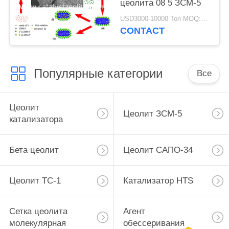
цеолита 08 5 ЗСМ-5
USD3000-10000 Ton MOQ:1 кг
CONTACT
Популярные категории
Все
Цеолит
Цеолит ЗСМ-5
катализатора
Бета цеолит
Цеолит САПО-34
Цеолит ТС-1
Катализатор HTS
Сетка цеолита
Агент
молекулярная
обессеривания