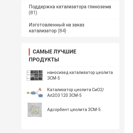
Поддержка катализатора глинозема
(81)
Изготовленный на заказ
катализатор
(84)
САМЫЕ ЛУЧШИЕ
ПРОДУКТЫ
наносизед катализатор цеолита
ЗСМ-5
Катализатор цеолита СиО2/
Ал2О3 120 ЗСМ-5
Адсорбент цеолита ЗСМ-5