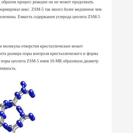
м образом процесс реакции он не может продолжать
формировал кокс. ZSM-5 так много более медленное чем
 величины. Емкость содержания углерода цеолита ZSM-5
ем молекулы отверстия кристаллические может
лита размера поры контроля кристаллического и форма
а поры цеолита ZSM-5 имея 10-MR образовала диаметр
тивность.