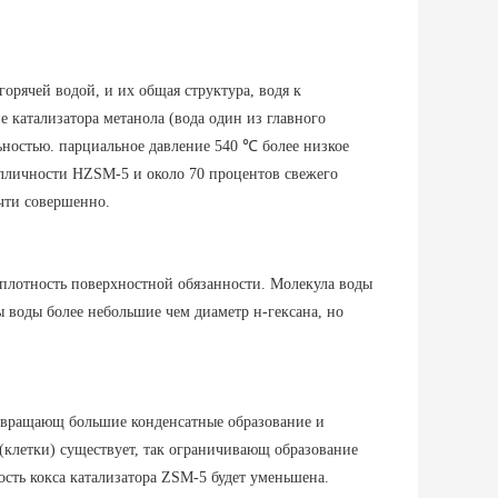
орячей водой, и их общая структура, водя к
катализатора метанола (вода один из главного
ьностью. парциальное давление 540 ℃ более низкое
лличности HZSM-5 и около 70 процентов свежего
очти совершенно.
плотность поверхностной обязанности. Молекула воды
 воды более небольшие чем диаметр н-гексана, но
отвращающ большие конденсатные образование и
(клетки) существует, так ограничивающ образование
сть кокса катализатора ZSM-5 будет уменьшена.