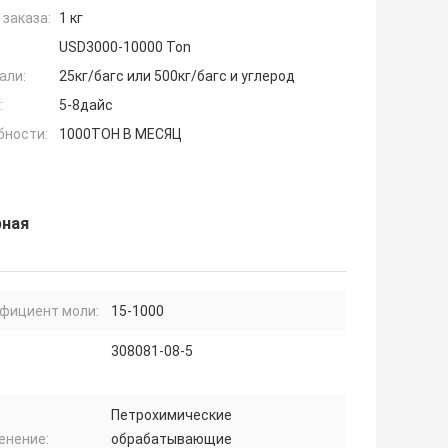
заказа:
1 кг
USD3000-10000 Ton
али:
25кг/багс или 500кг/багс и углерод
:
5-8дайс
бности:
1000ТОН В МЕСЯЦ
рная
фициент моли:
15-1000
308081-08-5
Петрохимические
енение:
обрабатывающие