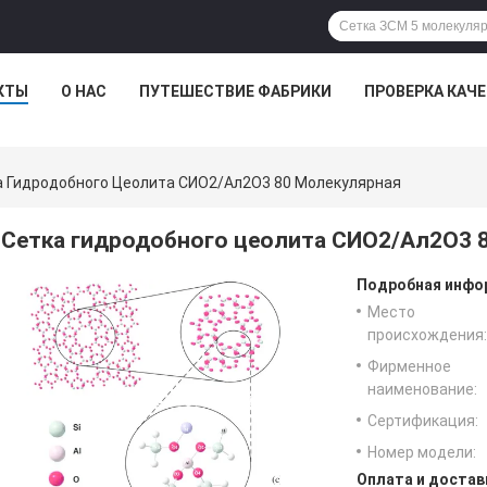
КТЫ
О НАС
ПУТЕШЕСТВИЕ ФАБРИКИ
ПРОВЕРКА КАЧ
а Гидродобного Цеолита СИО2/Ал2О3 80 Молекулярная
Сетка гидродобного цеолита СИО2/Ал2О3 
Подробная инфор
Место
происхождения:
Фирменное
наименование:
Сертификация:
Номер модели:
Оплата и достав