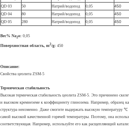
450
QD 03
50
Натрий/водопод
0,05
450
QD 04
80
Натрий/водопод
0,05
450
QD 05
280
Натрий/водопод
0,05
Вес% Na
o:
0,05
2
2
Поверхностная область, m
/g:
450
Описание:
Свойства цеолита ZSM-5
Термическая стабильность
Высокая термическая стабильность цеолита ZSM-5. Это причинено скеле
и высоком кремнеземе к коэффициенту глинозема. Например, образец ка
структура неизменно. Даже смогите выдержать высокую температуру ℃ 
самой высокой качественной горячей температуры. Поэтому, она исполь
соответствующая. Например, используйте его как расщепляющий катализ