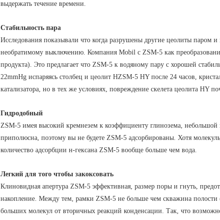
выдержать течение времени.
Стабильность пара
Исследования показывали что когда разрушены другие цеолиты паром и г
необратимому выключению. Компания Mobil с ZSM-5 как преобразование 
продукта). Это предлагает что ZSM-5 к водяному пару с хорошей стабил
22mmHg испаряясь столбец и цеолит HZSM-5 HY после 24 часов, криста
катализатора, но в тех же условиях, повреждение скелета цеолита HY п
Гидродобный
ZSM-5 имея высокий кремнезем к коэффициенту глинозема, небольшой 
приполюсна, поэтому вы не будете ZSM-5 адсорбированы. Хотя молекулы
количество адсорбции н-гексана ZSM-5 вообще больше чем вода.
Легкий для того чтобы закоксовать
Клиновидная апертура ZSM-5 эффективная, размер поры и гнуть, пред
накопление. Между тем, рамки ZSM-5 не больше чем скважина полости 
больших молекул от вторичных реакций конденсации. Так, что возможно