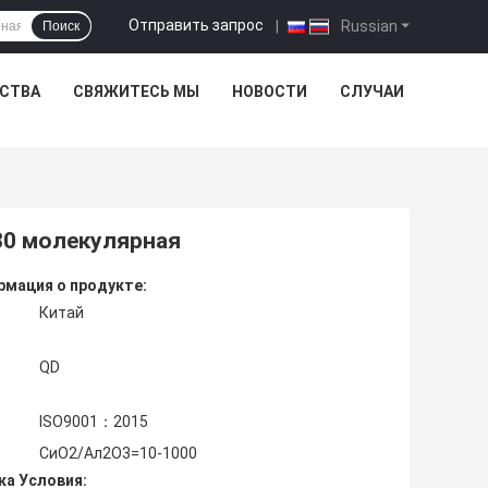
Отправить запрос
|
Russian
Поиск
ЕСТВА
СВЯЖИТЕСЬ МЫ
НОВОСТИ
СЛУЧАИ
80 молекулярная
мация о продукте:
Китай
QD
ISO9001：2015
СиО2/Ал2О3=10-1000
ка Условия: