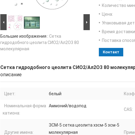
Количество мин 
Цена:
Упаковывая дет
Время доставки
Большие изображения :
Сетка
Поставка спосо
гидродобного цеолита СИО2/Ал2О3 80
молекулярная
Контакт
Сетка гидродобного цеолита СИО2/Ал2О3 80 молекуля
описание
Цвет:
белый
Коэф
Номинальная форма
Аммоний/водопод
CAS:
катиона:
ЗСМ-5 сетка цеолита хзсм-5 зсм-5
Другие имена:
молекулярная
Прим