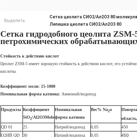
Сетка цеолита СИО2/Ал2О3 80 молекул
Выделить:
Лепешка цеолита СИО2/Ал2О3 80
Сетка гидродобного цеолита ZSM-
петрохимических обрабатывающи
Стойкость к действию кислот
Цеолит ZSM-5 имеет хорошую стойкость к действию кислот, его устойч
кислоты.
Коэффициент моли: 15-1000
Номинальная форма катиона:
Аммоний/водопод
Продукты
Коэффициент
Номинальная
Вес% Na
o
Поверх
2
SiO
/Al2O3Mole
форма катиона
область
2
QD 01
25
Натрий/водопод
0,05
450
450
O2ИЙ QD
30
Натрий/водопод
0,05