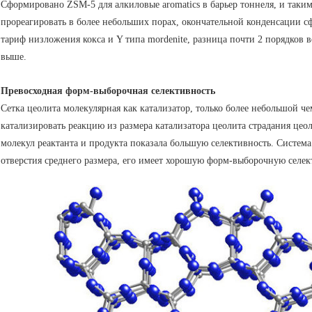
Сформировано ZSM-5 для алкиловые aromatics в барьер тоннеля, и таки
прореагировать в более небольших порах, окончательной конденсации с
тариф низложения кокса и Y типа mordenite, разница почти 2 порядков
выше.
Превосходная форм-выборочная селективность
Сетка цеолита молекулярная как катализатор, только более небольшой ч
катализировать реакцию из размера катализатора цеолита страдания цео
молекул реактанта и продукта показала большую селективность. Систем
отверстия среднего размера, его имеет хорошую форм-выборочную селек