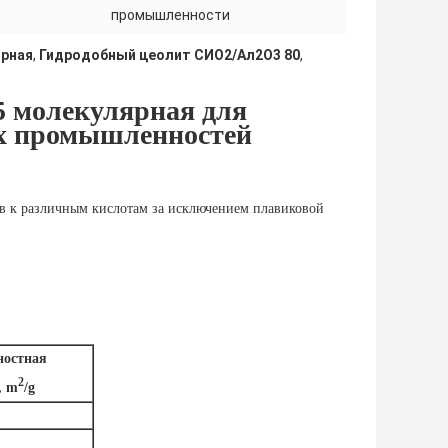
промышленности
ярная
,
Гидродобный цеолит СИО2/Ал2О3 80
,
5 молекулярная для
х промышленностей
ив к различным кислотам за исключением плавиковой
ностная
2
, m
/g