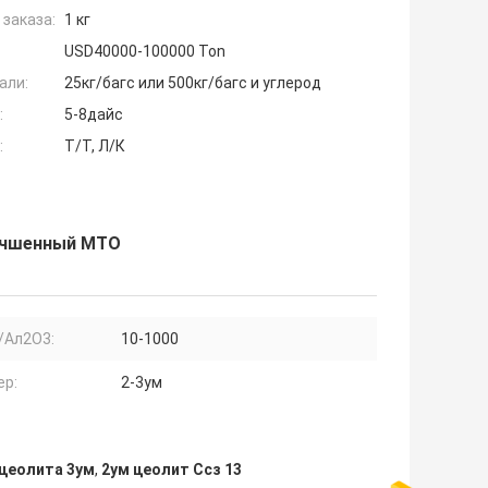
заказа:
1 кг
USD40000-100000 Ton
али:
25кг/багс или 500кг/багс и углерод
:
5-8дайс
:
Т/Т, Л/К
лучшенный МТО
/Ал2О3:
10-1000
ер:
2-3ум
цеолита 3ум
,
2ум цеолит Ссз 13