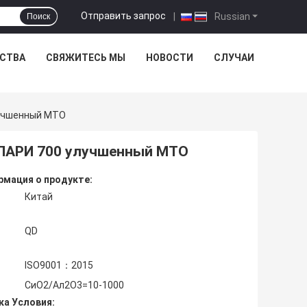
Отправить запрос
|
Russian
Поиск
ЕСТВА
СВЯЖИТЕСЬ МЫ
НОВОСТИ
СЛУЧАИ
лучшенный МТО
 ПАРИ 700 улучшенный МТО
мация о продукте:
Китай
QD
ISO9001：2015
СиО2/Ал2О3=10-1000
ка Условия: