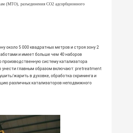
инам (MTO), разъединения СО2 адсорбционного
у около 5 000 квадратных метров и строя зону 2
работами и имеет больше чем 40 наборов
ю производственную систему катализатора
 унести главным образом включают: pretreatment
ушить/жарить в духовке, обработка скрининга и
укцию различных катализаторов неподвижного