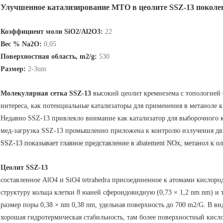
Улучшенное катализирование MTO в цеолите SSZ-13 поколе
Коэффициент моли SiO2/Al2O3:
22
Вес % Na2O:
0,05
Поверхностная область, m2/g:
530
Размер:
2-3um
Молекулярная сетка SSZ-13
высокий цеолит кремнезема с топологией
интереса, как потенциальные катализаторы для применения в метаноле 
Недавно SSZ-13 привлекло внимание как катализатор для выборочного 
мед-загрузка SSZ-13 промышленно приложена к контролю излучения дви
SSZ-13 показывает главное представление в abatement NOx, метанол к 
Цеолит SSZ-13
составленное AlO4 и SiO4 tetrahedra присоединенное к атомами кисло
структуру кольца клетки 8 юаней сфероидовидную (0,73 × 1,2 nm nm) и 
размер поры 0,38 × nm 0,38 nm, удельная поверхность до 700 m2/G. В ви
хорошая гидротермическая стабильность, там более поверхностный кисло