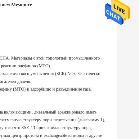
нием Mesopore
 CHA. Материалы с этой топологией промышленного
к реакции олефинов (MTO).
каталитического уменьшения (SCR) NOx. Фактически
гателей дизеля.
олефину (MTO) и адсорбцию и разъединение газа.
рода включающими, дневальный аранжировало иметь
трехмерную структуру поры пересечения (диаграмму 1),
ду того что SSZ-13 приказывало структуру поры,
тный центр протона и exchangeable катионы и другие