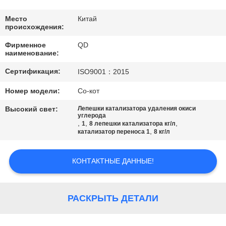
КАЧЕСТВА
Место
Китай
происхождения:
СВЯЖИТЕСЬ
Фирменное
QD
МЫ
наименование:
Сертификация:
ISO9001：2015
НОВОСТИ
Номер модели:
Со-кот
Высокий свет:
Лепешки катализатора удаления окиси
СЛУЧАИ
углерода
,
,
,
1
8 лепешки катализатора кг/л
,
катализатор переноса 1
8 кг/л
КАРТА
САЙТА
КОНТАКТНЫЕ ДАННЫЕ!
PRIVACY
РАСКРЫТЬ ДЕТАЛИ
POLICY