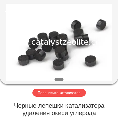
CATALYSTS
GROUP
CO.,LTD.
All
Rights
Reserved.
ДОМ
ПРОДУКТЫ
О
НАС
ПУТЕШЕСТВИЕ
ФАБРИКИ
Перенесите катализатор
Черные лепешки катализатора
ПРОВЕРКА
удаления окиси углерода