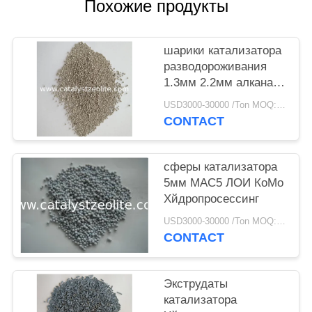
Похожие продукты
шарики катализатора
разводороживания
1.3мм 2.2мм алкана
НК10-К14 к алкену
USD3000-30000 /Ton MOQ:1 кг
CONTACT
сферы катализатора
5мм МАС5 ЛОИ КоМо
Хйдропросессинг
USD3000-30000 /Ton MOQ:1 кг
CONTACT
Экструдаты
катализатора