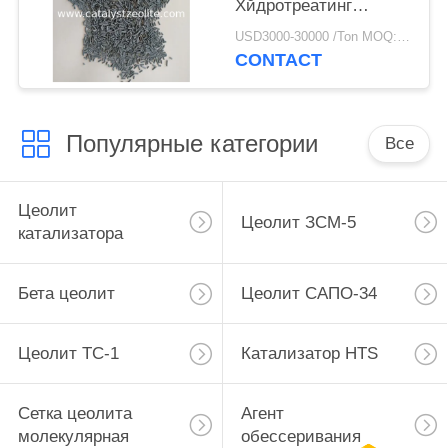
Хйдротреатинг
несущей 3мм
USD3000-30000 /Ton MOQ:1 кг
глинозема
CONTACT
Популярные категории
Все
Цеолит
Цеолит ЗСМ-5
катализатора
Бета цеолит
Цеолит САПО-34
Цеолит ТС-1
Катализатор HTS
Сетка цеолита
Агент
молекулярная
обессеривания