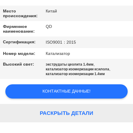
КАЧЕСТВА
Место
Китай
происхождения:
СВЯЖИТЕСЬ
Фирменное
QD
МЫ
наименование:
Сертификация:
ISO9001：2015
НОВОСТИ
Номер модели:
Катализатор
Высокий свет:
,
экструдаты цеолита 1.4мм
СЛУЧАИ
,
катализатор изомеризации ксилола
катализатор изомеризации 1.4мм
КАРТА
КОНТАКТНЫЕ ДАННЫЕ!
САЙТА
РАСКРЫТЬ ДЕТАЛИ
PRIVACY
POLICY