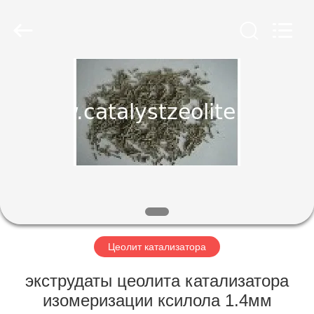
CATALYSTS
GROUP
CO.,LTD.
All
Rights
Reserved.
ДОМ
ПРОДУКТЫ
О
НАС
ПУТЕШЕСТВИЕ
ФАБРИКИ
Цеолит катализатора
экструдаты цеолита катализатора
ПРОВЕРКА
изомеризации ксилола 1.4мм