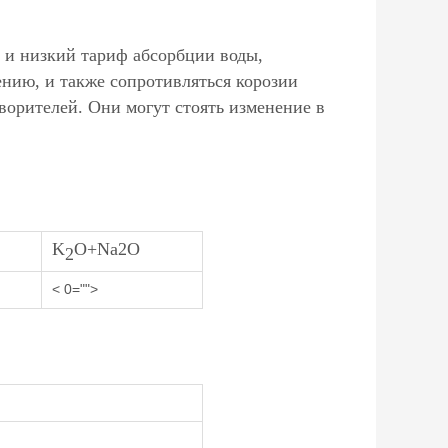
 и низкий тариф абсорбции воды,
нию, и также сопротивляться корозии
ворителей. Они могут стоять изменение в
K
O+Na2O
2
< 0="">