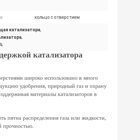
а:
кольцо с отверстием
ущая катализатора
,
ализатора
,
9%
ддержкой катализатора
тверстиями широко использовано в много
дукцию удобрения, природный газ и охрану
оддерживая материалы катализаторов в
ь пятна распределения газа или жидкости,
й прочностью.