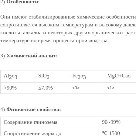
2)
Особенности
:
Они имеют стабилизированные химические особенности
сопротивляется высоким температурам и высокому давле
кислоты, алкалиа и некоторых других органических раст
температуре во время процесса производства.
3)
Химический анализ:
Al
o
SiO
Fe
o
MgO+Cao
2
3
2
2
3
>90%
≤7.0%
<0>
<1>
4)
Физические свойства:
Содержание глинозема
90~99%
Сопротивление жары до
℃ 1500