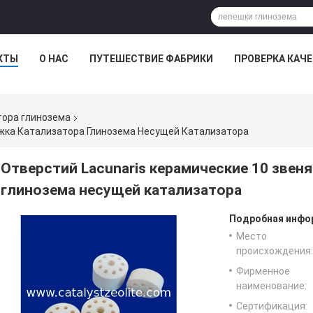
КТЫ
О НАС
ПУТЕШЕСТВИЕ ФАБРИКИ
ПРОВЕРКА КАЧ
тора глинозема
ржка Катализатора Глинозема Несущей Катализатора
Отверстий Lacunaris керамические 10 звен
глинозема несущей катализатора
Подробная инфор
Место
происхождения:
Фирменное
наименование:
Сертификация: