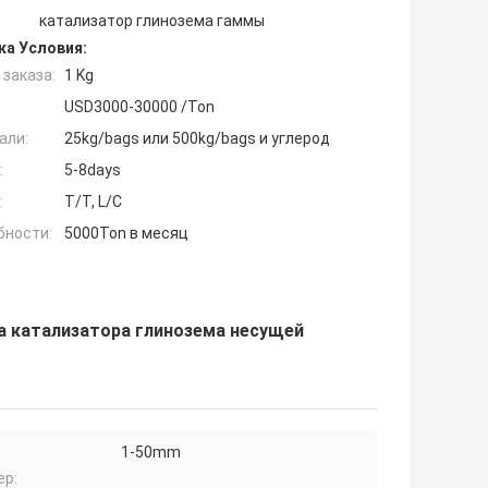
катализатор глинозема гаммы
ка Условия:
заказа:
1 Kg
USD3000-30000 /Ton
али:
25kg/bags или 500kg/bags и углерод
:
5-8days
:
T/T, L/C
бности:
5000Ton в месяц
а катализатора глинозема несущей
1-50mm
ер: