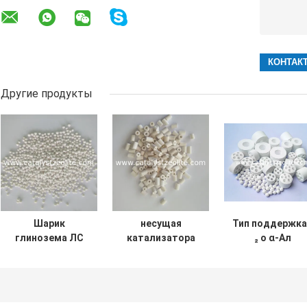
Другие продукты
Шарик
несущая
Тип поддержка
глинозема ЛС
катализатора
₂ о α-Ал
0.65кг/Л 3мм
Протектант
катализатора
активированный
гидрогенизации
глинозема
кольца 12мм
несущей
Рашиг