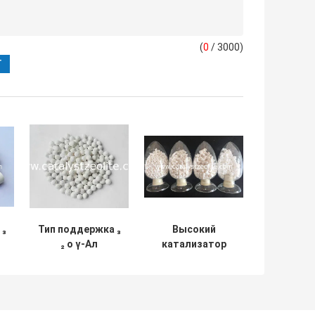
(
0
/ 3000)
 ₃
Тип поддержка ₃
Высокий
₂ о γ-Ал
катализатор
катализатора
несущей кольца
глинозема
прочности 1.5мм
несущей
Рашиг толкотни