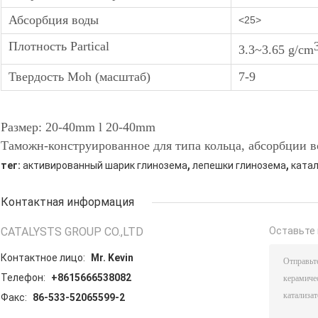
Абсорбция воды
<25>
Плотность Partical
3.3~3.65 g/cm
Твердость Moh (масштаб)
7-9
Размер: 20-40mm l 20-40mm
Таможн-конструированное для типа кольца, абсорбции в
,
,
тег:
активированный шарик глинозема
лепешки глинозема
ката
Контактная информация
CATALYSTS GROUP CO.,LTD
Оставьте 
Контактное лицо:
Mr. Kevin
Телефон:
+8615666538082
Факс:
86-533-52065599-2