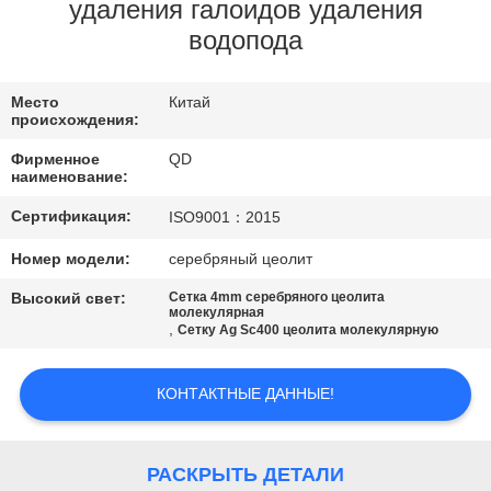
КАЧЕСТВА
удаления галоидов удаления
водопода
СВЯЖИТЕСЬ
Место
Китай
МЫ
происхождения:
Фирменное
QD
НОВОСТИ
наименование:
Сертификация:
ISO9001：2015
СЛУЧАИ
Номер модели:
серебряный цеолит
Высокий свет:
Сетка 4mm серебряного цеолита
КАРТА
молекулярная
,
Сетку Ag Sc400 цеолита молекулярную
САЙТА
КОНТАКТНЫЕ ДАННЫЕ!
PRIVACY
POLICY
РАСКРЫТЬ ДЕТАЛИ