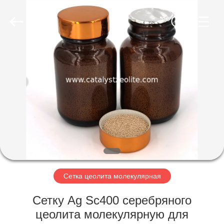
CATALYSTS
GROUP
CO.,LTD.
All
Rights
Reserved.
ДОМ
ПРОДУКТЫ
О
НАС
ПУТЕШЕСТВИЕ
ФАБРИКИ
Сетка цеолита молекулярная
Сетку Ag Sc400 серебряного
ПРОВЕРКА
цеолита молекулярную для