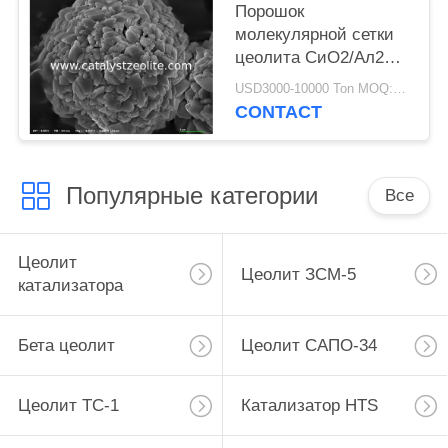
Порошок
молекулярной сетки
цеолита СиО2/Ал2О3
22 2ум САПО 11
USD3000-10000 Ton MOQ:1 кг
CONTACT
Популярные категории
Все
Цеолит
Цеолит ЗСМ-5
катализатора
Бета цеолит
Цеолит САПО-34
Цеолит ТС-1
Катализатор HTS