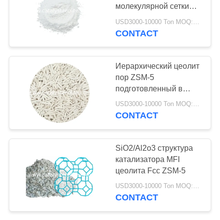
молекулярной сетки
цеолита ZSM-5 для
USD3000-10000 Ton MOQ:1 кг
катализатора/
CONTACT
10
адсорбента
Цеолит ТС-1
Иерархический цеолит
пор ZSM-5
подготовленный в
присутствии к N-
USD3000-10000 Ton MOQ:1 кг
Hexyltrimethyl
CONTACT
10
SiO2/Al2o3 структура
катализатора MFI
Катализатор HTS
цеолита Fcc ZSM-5
USD3000-10000 Ton MOQ:1 кг
CONTACT