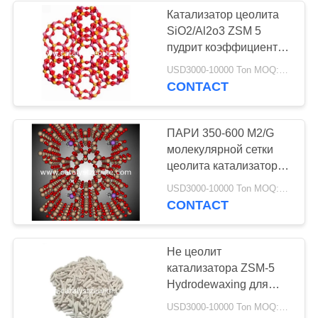
Катализатор цеолита
SiO2/Al2o3 ZSM 5
58
пудрит коэффициент
Сетка цеолита
моли 15-1500 для FCC
USD3000-10000 Ton MOQ:1 кг
CONTACT
молекулярная
ПАРИ 350-600 M2/G
молекулярной сетки
цеолита катализатора
ZSM-5 SI2O Al2O3
44
USD3000-10000 Ton MOQ:1 кг
CONTACT
Агент
обессеривания
Не цеолит
катализатора ZSM-5
Hydrodewaxing для
каталитического
USD3000-10000 Ton MOQ:1 кг
крекинга неподвижного