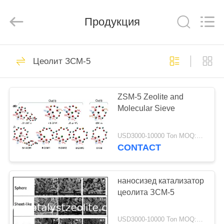
CATALYSTS
GROUP
CO.,LTD.
Продукция
All
Rights
Reserved.
ДОМ
22
Цеолит ЗСМ-5
Цеолит
ПРОДУКТЫ
катализатора
ZSM-5 Zeolite and
Molecular Sieve
О
НАС
USD3000-10000 Ton MOQ:1 kg
CONTACT
43
ПУТЕШЕСТВИЕ
ФАБРИКИ
наносизед катализатор
Цеолит ЗСМ-5
цеолита ЗСМ-5
ПРОВЕРКА
USD3000-10000 Ton MOQ:1 кг