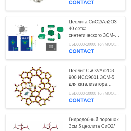
CONTACT
слоя
16
Средства
Цеолита СиО2/Ал2О3
40 сетка
массовой
синтетического ЗСМ-5
молекулярная для
информации
USD3000-10000 Ton MOQ:1 кг
выгонки этанола
CONTACT
удаления мышьяка
Цеолит СиО2/Ал2О3
5
900 ИСО9001 ЗСМ-5
Агент
для катализатора
каталитического
дехлорирования
USD3000-10000 Ton MOQ:1 кг
крекинга неподвижного
CONTACT
слоя
Гидродобный порошок
Зсм 5 цеолита СиО2/