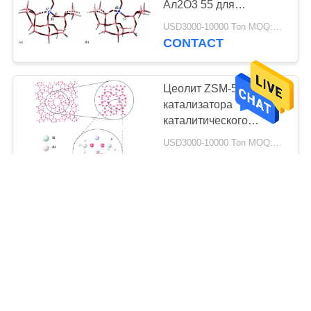
Ал2О3 55 для
69
алкилирования
USD3000-10000 Ton MOQ:1 кг
Катализатор
CONTACT
Хйдротреатинг
Цеолит ZSM-5 для
катализатора
каталитического
крекинга неподвижного
USD3000-10000 Ton MOQ:1 кг
слоя
CONTACT
13
Деоксидизер
Сетка гидродобного
цеолита СИО2/Ал2О3
80 молекулярная
USD3000-10000 Ton MOQ:1 кг
CONTACT
10