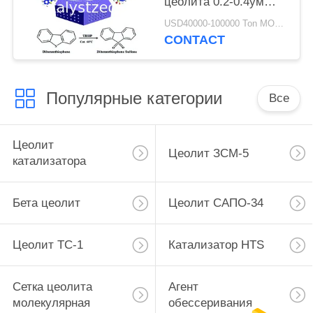
цеолита 0.2-0.4ум
ТС-1
USD40000-100000 Ton MOQ:1 кг
CONTACT
Популярные категории
Все
Цеолит
Цеолит ЗСМ-5
катализатора
Бета цеолит
Цеолит САПО-34
Цеолит ТС-1
Катализатор HTS
Сетка цеолита
Агент
молекулярная
обессеривания