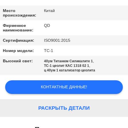
КАЧЕСТВА
Место
Китай
происхождения:
СВЯЖИТЕСЬ
Фирменное
QD
МЫ
наименование:
Сертификация:
ISO9001:2015
НОВОСТИ
Номер модели:
ТС-1
Высокий свет:
,
40ум Титанюм Силикалите 1
СЛУЧАИ
,
ТС-1 цеолит КАС 1318 02 1
ц 40ум 1 катализатор цеолита
КАРТА
КОНТАКТНЫЕ ДАННЫЕ!
САЙТА
РАСКРЫТЬ ДЕТАЛИ
PRIVACY
POLICY