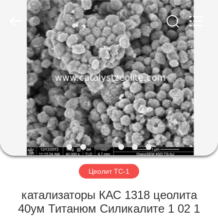
CATALYSTS
GROUP
CO.,LTD.
All
Rights
Reserved.
ДОМ
ПРОДУКТЫ
О
НАС
ПУТЕШЕСТВИЕ
ФАБРИКИ
Цеолит ТС-1
катализаторы КАС 1318 цеолита
ПРОВЕРКА
40ум Титанюм Силикалите 1 02 1