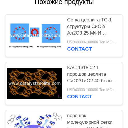
Похожие продукты
Сетка цеолита ТС-1
структуры СиО2/
Ал2О3 25 МФИ
молекулярная
USD40000-100000 Ton MOQ:1 кг
CONTACT
КАС 1318 02 1
порошок цеолита
СиО2/ТиО2 40 белых
ТС-1
USD40000-100000 Ton MOQ:1 кг
CONTACT
порошок
молекулярной сетки