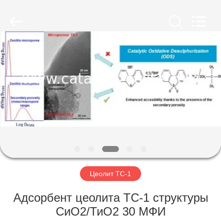
CATALYSTS
GROUP
CO.,LTD.
All
Rights
Reserved.
ДОМ
ПРОДУКТЫ
О
НАС
ПУТЕШЕСТВИЕ
ФАБРИКИ
Цеолит ТС-1
Адсорбент цеолита ТС-1 структуры
ПРОВЕРКА
СиО2/ТиО2 30 МФИ