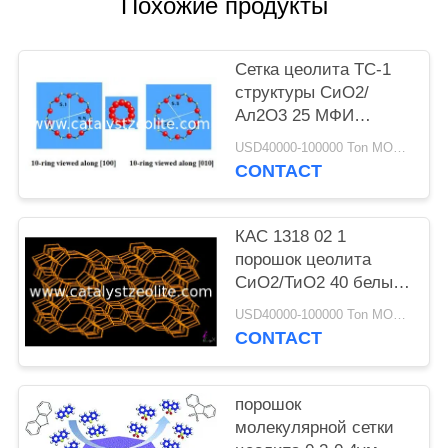
Похожие продукты
Сетка цеолита ТС-1
структуры СиО2/
Ал2О3 25 МФИ
молекулярная
USD40000-100000 Ton MOQ:1 кг
CONTACT
КАС 1318 02 1
порошок цеолита
СиО2/ТиО2 40 белых
ТС-1
USD40000-100000 Ton MOQ:1 кг
CONTACT
порошок
молекулярной сетки