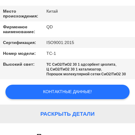
КАЧЕСТВА
Место
Китай
происхождения:
СВЯЖИТЕСЬ
Фирменное
QD
МЫ
наименование:
Сертификация:
ISO9001:2015
НОВОСТИ
Номер модели:
ТС-1
Высокий свет:
,
ТС СиО2/ТиО2 30 1 адсорбент цеолита
СЛУЧАИ
,
Ц СиО2/ТиО2 30 1 катализатор
Порошок молекулярной сетки СиО2/ТиО2 30
КАРТА
КОНТАКТНЫЕ ДАННЫЕ!
САЙТА
РАСКРЫТЬ ДЕТАЛИ
PRIVACY
POLICY