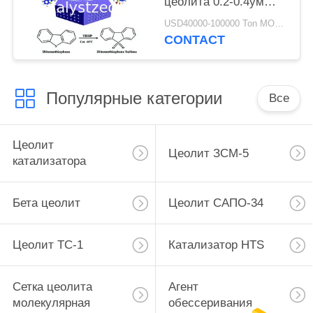
цеолита 0.2-0.4ум
ТС-1
USD40000-100000 Ton MOQ:1 кг
CONTACT
Популярные категории
Все
Цеолит
Цеолит ЗСМ-5
катализатора
Бета цеолит
Цеолит САПО-34
Цеолит ТС-1
Катализатор HTS
Сетка цеолита
Агент
молекулярная
обессеривания