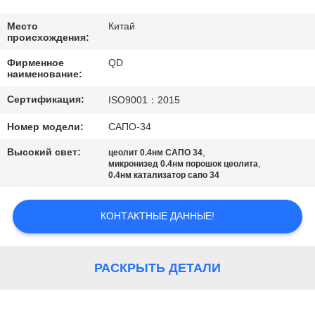
КАЧЕСТВА
Место
Китай
происхождения:
СВЯЖИТЕСЬ
Фирменное
QD
МЫ
наименование:
Сертификация:
ISO9001：2015
НОВОСТИ
Номер модели:
САПО-34
Высокий свет:
,
цеолит 0.4нм САПО 34
СЛУЧАИ
,
микронизед 0.4нм порошок цеолита
0.4нм катализатор сапо 34
КАРТА
КОНТАКТНЫЕ ДАННЫЕ!
САЙТА
РАСКРЫТЬ ДЕТАЛИ
PRIVACY
POLICY