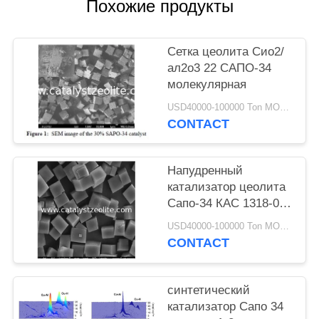
Похожие продукты
Сетка цеолита Сио2/
ал2о3 22 САПО-34
молекулярная
USD40000-100000 Ton MOQ:1 кг
CONTACT
Напудренный
катализатор цеолита
Сапо-34 КАС 1318-02-
1 для вытыхания
USD40000-100000 Ton MOQ:1 кг
автомобиля МТО
CONTACT
синтетический
катализатор Сапо 34