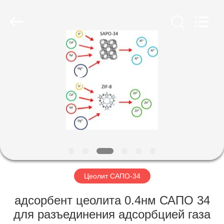
CATALYSTS
GROUP
CO.,LTD.
All
Rights
Reserved.
ДОМ
ПРОДУКТЫ
О
НАС
ПУТЕШЕСТВИЕ
ФАБРИКИ
Цеолит САПО-34
адсорбент цеолита 0.4нм САПО 34
ПРОВЕРКА
для разъединения адсорбцией газа