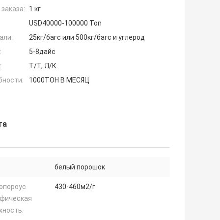
заказа:
1 кг
USD40000-100000 Ton
али:
25кг/багс или 500кг/багс и углерод
:
5-8дайс
:
Т/Т, Л/К
бности:
1000ТОН В МЕСЯЦ
та
белый порошок
опороус
430-460м2/г
фическая
хность: