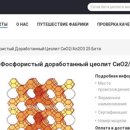
КТЫ
О НАС
ПУТЕШЕСТВИЕ ФАБРИКИ
ПРОВЕРКА КАЧ
истый Доработанный Цеолит СиО2/Ал2О3 25 Бета
Фосфористый доработанный цеолит СиО2/
Подробная инфор
Место
происхождения:
Фирменное
наименование:
Сертификация:
Номер модели:
Оплата и достав