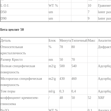
L.O.I.
WT %
10
Гравиме
D50
um
7
laster ра
D90
um
9
laster ра
Бета цеолит 50
Деталь
Блок
Минута
Типичный
Макс
Аналити
Относительная
%
78
80
Дифракт
кристалличность
Размер Кристл
nm
50
70
Полная специфическая
m2/g
500
540
Адсорбц
поверхность
Microporous специфическая
m2/g
430
460
Адсорбц
поверхность
Том поры
ml/g
0,3
0,4
Адсорбц
коэффициент кремнезем-
/
48
50
52
XRF
глинозема
Na2O
WT %
0,1
Анализ 