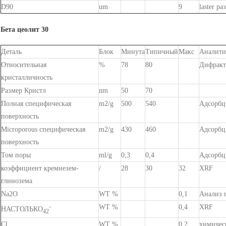
D90
um
9
laster ра
Бета цеолит 30
Деталь
Блок
Минута
Типичный
Макс
Аналити
Относительная
%
78
80
Дифракт
кристалличность
Размер Кристл
nm
50
70
Полная специфическая
m2/g
500
540
Адсорбц
поверхность
Microporous специфическая
m2/g
430
460
Адсорбц
поверхность
Том поры
ml/g
0,3
0,4
Адсорбц
коэффициент кремнезем-
/
28
30
32
XRF
глинозема
Na2O
WT %
0,1
Анализ 
-
WT %
0,4
XRF
НАСТОЛЬКО
42
Cl
WT %
0,2
химичес