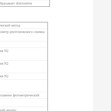
збрасывает distrioution
ческий метод
ометр рентгеновского снимка
ия N2
ия N2
ия N2
пламени фотометрический
кий анализ