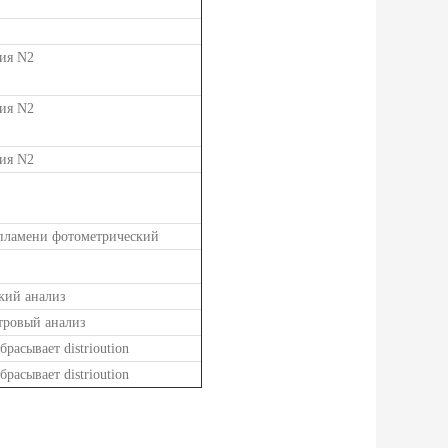
ия N2
ия N2
ия N2
пламени фотометрический
кий анализ
тровый анализ
збрасывает distrioution
збрасывает distrioution