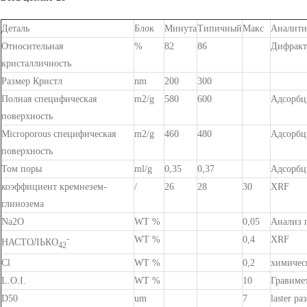
Деталь
Блок
Минута
Типичный
Макс
Аналити
Относительная
%
82
86
Дифракт
кристалличность
Размер Кристл
nm
200
300
Полная специфическая
m2/g
580
600
Адсорбц
поверхность
Microporous специфическая
m2/g
460
480
Адсорбц
поверхность
Том поры
ml/g
0,35
0,37
Адсорбц
коэффициент кремнезем-
/
26
28
30
XRF
глинозема
Na2O
WT %
0,05
Анализ 
-
WT %
0,4
XRF
НАСТОЛЬКО
42
Cl
WT %
0,2
химичес
L.O.I.
WT %
10
Гравиме
D50
um
7
laster ра