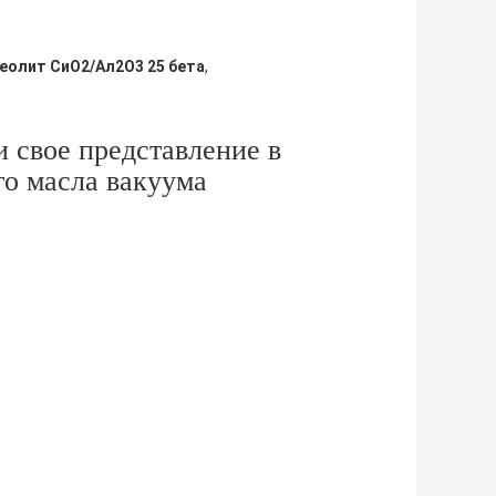
еолит СиО2/Ал2О3 25 бета
,
 свое представление в
го масла вакуума