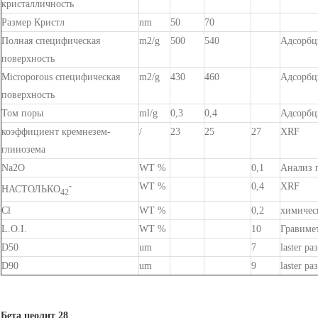
кристалличность
Размер Кристл
nm
50
70
Полная специфическая
m2/g
500
540
Адсорбц
поверхность
Microporous специфическая
m2/g
430
460
Адсорбц
поверхность
Том поры
ml/g
0,3
0,4
Адсорбц
коэффициент кремнезем-
/
23
25
27
XRF
глинозема
Na2O
WT %
0,1
Анализ 
-
WT %
0,4
XRF
НАСТОЛЬКО
42
Cl
WT %
0,2
химичес
L.O.I.
WT %
10
Гравиме
D50
um
7
laster ра
D90
um
9
laster ра
Бета цеолит 28