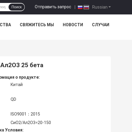
Отправить запрос
|
Russian
Поиск
ЕСТВА
СВЯЖИТЕСЬ МЫ
НОВОСТИ
СЛУЧАИ
Ал2О3 25 бета
мация о продукте:
Китай
QD
ISO9001：2015
СиО2/Ал2О3=20-150
ка Условия: