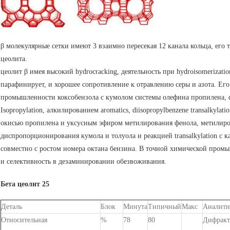
β молекулярные сетки имеют 3 взаимно пересекая 12 канала кольца, его 
цеолита.
цеолит β имея высокий hydrocracking, деятельность при hydroisomerizat
парафинирует, и хорошее сопротивление к отравлению серы и азота. Ег
промышленности коксобензола с кумолом системы олефина пропилена, dii
Isopropylation, алкилированием aromatics, diisopropylbenzene transalkyl
окисью пропилена и уксусным эфиром метилирования фенола, метилирова
диспропорционирования кумола и толуола и реакцией transalkylation с 
совместно с ростом номера октана бензина. В точной химической промы
и селективность в дезаминировании обезвоживания.
Бета цеолит 25
Деталь
Блок
Минута
Типичный
Макс
Аналити
Относительная
%
78
80
Дифракт