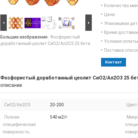
Количество мин 
Цена:
Упаковывая дет
Время доставки
Большие изображения :
Фосфористый
Условия оплаты
доработанный цеолит СиО2/Ал2О3 25 бета
Поставка спосо
Контакт
Фосфористый доработанный цеолит СиО2/Ал2О3 25 бе
описание
СиО2/Ал2О3:
20-200
Цвет:
Полная
540 м2/г
Микр
специфическая
специ
поверхность:
повер