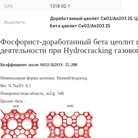
CAS:
1318-02-1
Доработанный цеолит СиО2/Ал2О3 25
,
Ц
Выделить:
Бета цеолит СиО2/Ал2О3 25
Фосфорист-доработанный бета цеолит и
деятельности при Hydrocracking газово
Коэффициент моли SiO2/Al2O3: 25-200
Номинальная форма катиона: Натрий/водопод
Вес % Na2O: 0,1
Поверхностная область, m2/g: 540
Цеолит бета