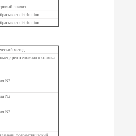
тровый анализ
збрасывает distrioution
збрасывает distrioution
ческий метод
ометр рентгеновского снимка
ия N2
ия N2
ия N2
пламени фотометрический