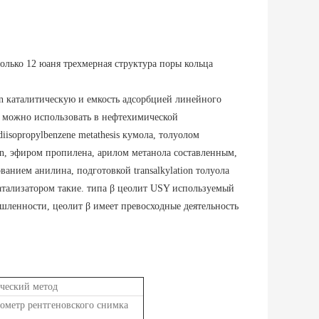
только 12 юаня трехмерная структура поры кольца
ion каталитическую и емкость адсорбцией линейного
о можно использовать в нефтехимической
sopropylbenzene metathesis кумола, толуолом
ation, эфиром пропилена, арилом метанола составленным,
нием анилина, подготовкой transalkylation толуола
катализатором такие. типа β цеолит USY используемый
шленности, цеолит β имеет превосходные деятельность
ческий метод
ометр рентгеновского снимка