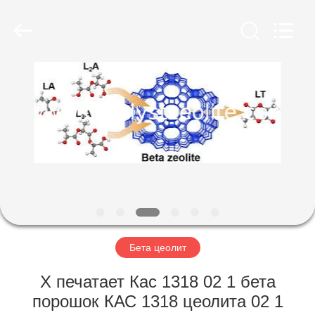
CATALYSTS
GROUP
CO.,LTD.
All
Rights
Reserved.
ДОМ
ПРОДУКТЫ
О
НАС
ПУТЕШЕСТВИЕ
ФАБРИКИ
Бета цеолит
Х печатает Кас 1318 02 1 бета
ПРОВЕРКА
порошок КАС 1318 цеолита 02 1