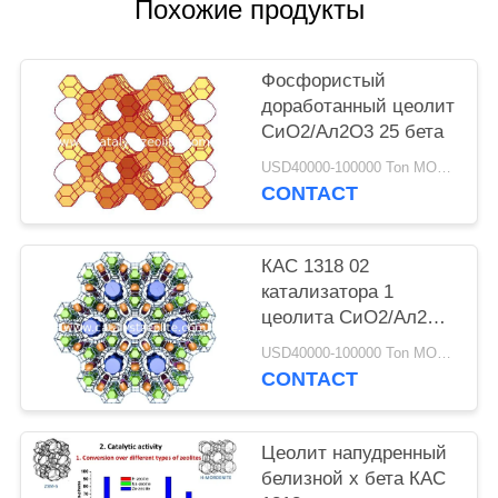
Похожие продукты
Фосфористый
доработанный цеолит
СиО2/Ал2О3 25 бета
USD40000-100000 Ton MOQ:1 кг
CONTACT
КАС 1318 02
катализатора 1
цеолита СиО2/Ал2О3
70 Месопороус бета
USD40000-100000 Ton MOQ:1 кг
CONTACT
Цеолит напудренный
белизной х бета КАС