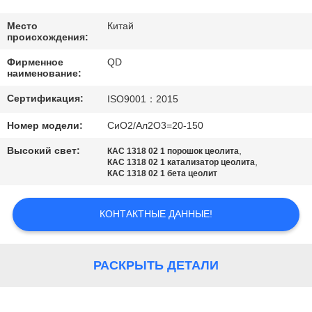
КАЧЕСТВА
Место
Китай
происхождения:
СВЯЖИТЕСЬ
Фирменное
QD
МЫ
наименование:
Сертификация:
ISO9001：2015
НОВОСТИ
Номер модели:
СиО2/Ал2О3=20-150
Высокий свет:
,
КАС 1318 02 1 порошок цеолита
СЛУЧАИ
,
КАС 1318 02 1 катализатор цеолита
КАС 1318 02 1 бета цеолит
КАРТА
КОНТАКТНЫЕ ДАННЫЕ!
САЙТА
РАСКРЫТЬ ДЕТАЛИ
PRIVACY
POLICY