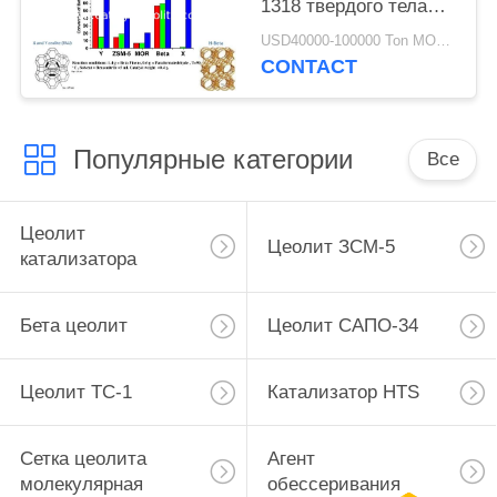
1318 твердого тела
СиО2/Ал2О3 30
USD40000-100000 Ton MOQ:1 кг
кисловочной 02 1
CONTACT
Популярные категории
Все
Цеолит
Цеолит ЗСМ-5
катализатора
Бета цеолит
Цеолит САПО-34
Цеолит ТС-1
Катализатор HTS
Сетка цеолита
Агент
молекулярная
обессеривания