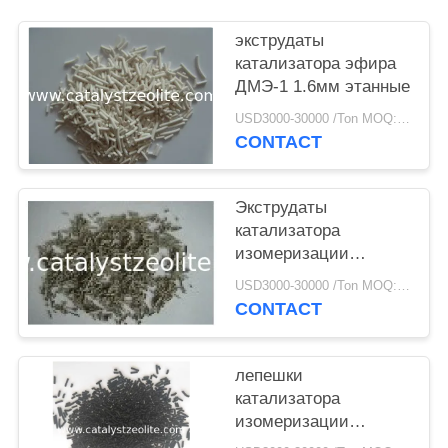
экструдаты
катализатора эфира
ДМЭ-1 1.6мм этанные
USD3000-30000 /Ton MOQ:1 кг
CONTACT
Экструдаты
катализатора
изомеризации
платины СКИ-110
USD3000-30000 /Ton MOQ:1 кг
0,046%
CONTACT
лепешки
катализатора
изомеризации
платины 2.2мн 0,32%