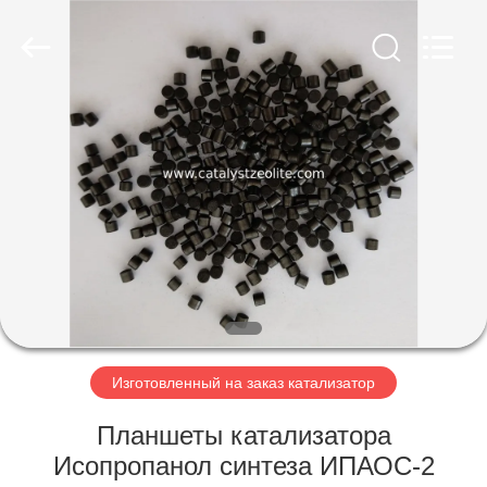
CATALYSTS
GROUP
CO.,LTD.
All
Rights
Reserved.
ДОМ
ПРОДУКТЫ
О
НАС
ПУТЕШЕСТВИЕ
ФАБРИКИ
Изготовленный на заказ катализатор
Планшеты катализатора
ПРОВЕРКА
Исопропанол синтеза ИПАОС-2