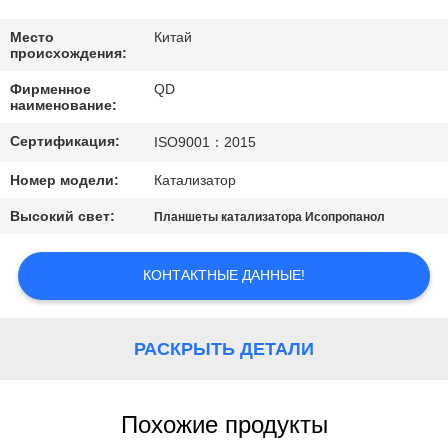
КАЧЕСТВА
Место
Китай
происхождения:
СВЯЖИТЕСЬ
Фирменное
QD
МЫ
наименование:
Сертификация:
ISO9001：2015
НОВОСТИ
Номер модели:
Катализатор
Высокий свет:
Планшеты катализатора Исопропанол
СЛУЧАИ
КОНТАКТНЫЕ ДАННЫЕ!
КАРТА
САЙТА
РАСКРЫТЬ ДЕТАЛИ
PRIVACY
POLICY
Похожие продукты