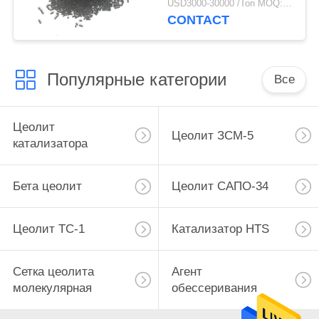
USD3000-30000 /Ton MOQ:1 кг
CONTACT
Популярные категории
Все
Цеолит
Цеолит ЗСМ-5
катализатора
Бета цеолит
Цеолит САПО-34
Цеолит ТС-1
Катализатор HTS
Сетка цеолита
Агент
молекулярная
обессеривания