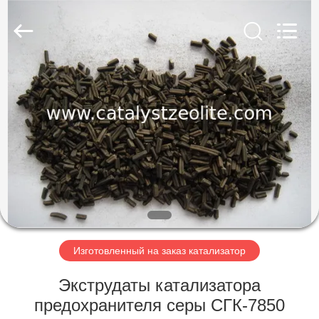
CATALYSTS
GROUP
CO.,LTD.
All
Rights
Reserved.
ДОМ
ПРОДУКТЫ
О
НАС
ПУТЕШЕСТВИЕ
ФАБРИКИ
Изготовленный на заказ катализатор
Экструдаты катализатора
ПРОВЕРКА
предохранителя серы СГК-7850