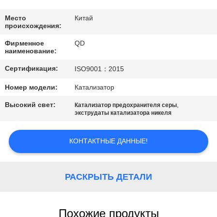
КАЧЕСТВА
Место
Китай
происхождения:
СВЯЖИТЕСЬ
Фирменное
QD
МЫ
наименование:
Сертификация:
ISO9001：2015
НОВОСТИ
Номер модели:
Катализатор
Высокий свет:
,
Катализатор предохранителя серы
СЛУЧАИ
экструдаты катализатора никеля
КАРТА
КОНТАКТНЫЕ ДАННЫЕ!
САЙТА
РАСКРЫТЬ ДЕТАЛИ
PRIVACY
POLICY
Похожие продукты