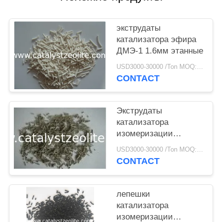
экструдаты
катализатора эфира
ДМЭ-1 1.6мм этанные
USD3000-30000 /Ton MOQ:1 кг
CONTACT
Экструдаты
катализатора
изомеризации
платины СКИ-110
USD3000-30000 /Ton MOQ:1 кг
0,046%
CONTACT
лепешки
катализатора
изомеризации