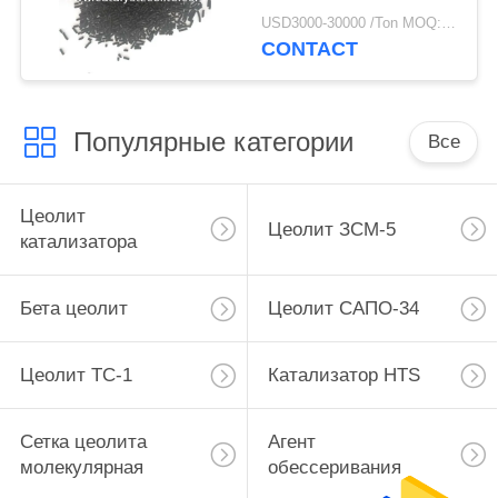
платины 2.2мн 0,32%
USD3000-30000 /Ton MOQ:1 кг
CONTACT
Популярные категории
Все
Цеолит
Цеолит ЗСМ-5
катализатора
Бета цеолит
Цеолит САПО-34
Цеолит ТС-1
Катализатор HTS
Сетка цеолита
Агент
молекулярная
обессеривания