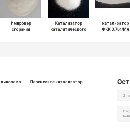
Импровер
Катализатор
катализатор
сгорания
каталитического
ФКК 0.76г/Мл
системы КО
крекинга
для того чтоб
платины
глинозема ФКК
поставить
глинозема 42%
больше
жидкий
бутилена для
рифайнеров
Ост
глинозема
Перенесите катализатор