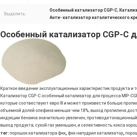
Особенный катализатор CGP-C
,
Катализ
Выделить:
Анти- катализатор каталитического кре
Особенный катализатор CGP-C д
Краткое введение эксплуатационных характеристик продукта и т
Катализатор CGP-C особенный катализатор для процесса MIP-CG
которые соотвествуют евро III и может произвести больше проп
объемной долей олефина меньше чем 18%, выход пропилена дости
индукции бензина значительно увеличен, противодетонационный
выход продукта, сухой газ уменьшен, и селективность кокса хоро
,
,
тег:
порошок катализатора фкк
фкк напудрил катализатор
поро