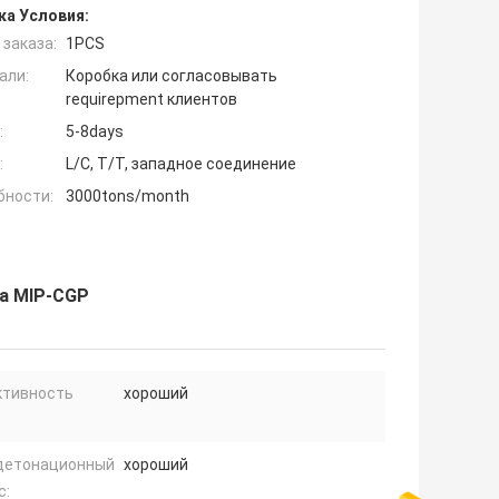
ка Условия:
заказа:
1PCS
али:
Коробка или согласовывать
requirepment клиентов
:
5-8days
:
L/C, T/T, западное соединение
бности:
3000tons/month
са MIP-CGP
ктивность
хороший
детонационный
хороший
с: