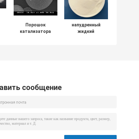
Порошок
напудренный
катализатора
жидкий
ы
каталитического
катализатор
крекинга
каталитического
высокого
крекинга 350м2/Г
выхода ЛКО
жидкий
авить сообщение