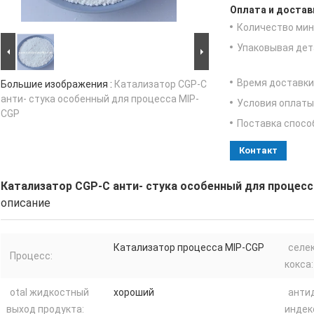
Оплата и достав
Количество мин 
Упаковывая дет
Время доставки
Большие изображения :
Катализатор CGP-C
анти- стука особенный для процесса MIP-
Условия оплаты
CGP
Поставка спосо
Контакт
Катализатор CGP-C анти- стука особенный для процес
описание
Катализатор процесса MIP-CGP
селе
Процесс:
кокса:
otal жидкостный
хороший
анти
выход продукта:
индек