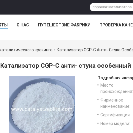
КТЫ
О НАС
ПУТЕШЕСТВИЕ ФАБРИКИ
ПРОВЕРКА КАЧ
каталитического крекинга
Катализатор CGP-C Анти- Стука Особ
Катализатор CGP-C анти- стука особенный
Подробная инфор
Место
происхождения:
Фирменное
наименование:
Сертификация:
Номер модели: