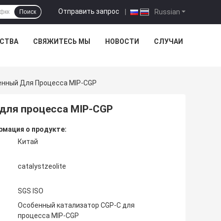
Отправить запрос
|
Russian
Поиск
ЕСТВА
СВЯЖИТЕСЬ МЫ
НОВОСТИ
СЛУЧАИ
енный Для Процесса MIP-CGP
 для процесса MIP-CGP
мация о продукте:
Китай
catalystzeolite
SGS ISO
Особенный катализатор CGP-C для
процесса MIP-CGP