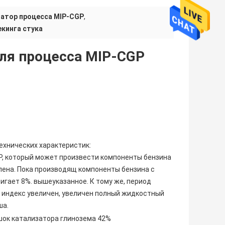
атор процесса MIP-CGP
,
кинга стука
ля процесса MIP-CGP
ехнических характеристик:
P, который может произвести компоненты бензина
илена. Пока производящ компоненты бензина с
гает 8%. вышеуказанное. К тому же, период
 индекс увеличен, увеличен полный жидкостный
ша.
шок катализатора глинозема 42%