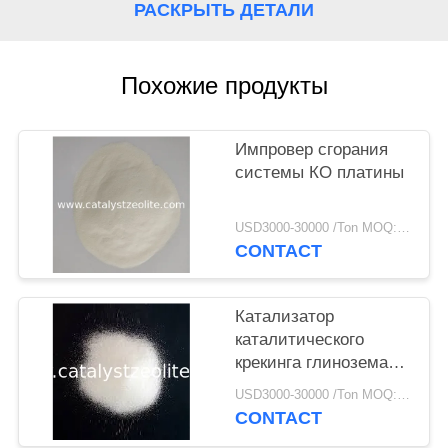
РАСКРЫТЬ ДЕТАЛИ
Похожие продукты
Импровер сгорания
системы КО платины
USD3000-30000 /Ton MOQ:1 кг
CONTACT
Катализатор
каталитического
крекинга глинозема
ФКК глинозема 42%
USD3000-30000 /Ton MOQ:1 кг
жидкий
CONTACT