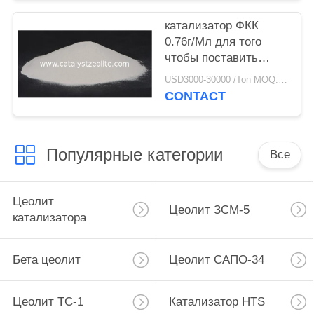
катализатор ФКК
0.76г/Мл для того
чтобы поставить
больше бутилена для
USD3000-30000 /Ton MOQ:1 кг
рифайнеров
CONTACT
Популярные категории
Все
Цеолит
Цеолит ЗСМ-5
катализатора
Бета цеолит
Цеолит САПО-34
Цеолит ТС-1
Катализатор HTS