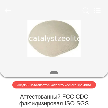
CATALYSTS
GROUP
CO.,LTD.
All
Rights
Reserved.
ДОМ
ПРОДУКТЫ
О
НАС
ПУТЕШЕСТВИЕ
ФАБРИКИ
Жидкий катализатор каталитического крекинга
Аттестованный FCC CDC
ПРОВЕРКА
флюидизировал ISO SGS