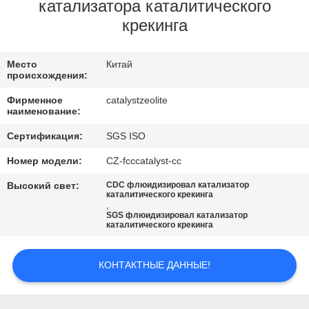
КАЧЕСТВА
катализатора каталитического
крекинга
СВЯЖИТЕСЬ
Место
Китай
МЫ
происхождения:
Фирменное
catalystzeolite
НОВОСТИ
наименование:
Сертификация:
SGS ISO
СЛУЧАИ
Номер модели:
CZ-fcccatalyst-cc
Высокий свет:
CDC флюидизировал катализатор
каталитического крекинга
КАРТА
,
SGS флюидизировал катализатор
САЙТА
каталитического крекинга
PRIVACY
КОНТАКТНЫЕ ДАННЫЕ!
POLICY