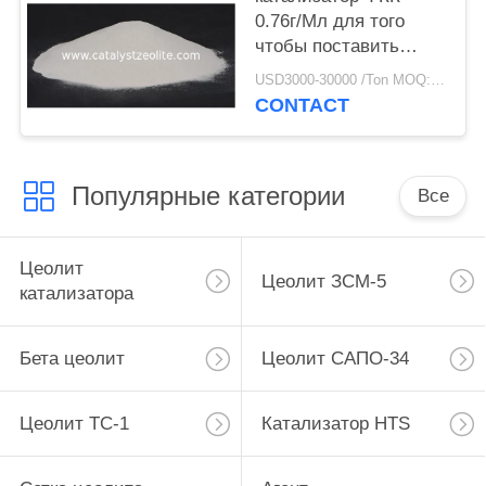
0.76г/Мл для того
чтобы поставить
больше бутилена для
USD3000-30000 /Ton MOQ:1 кг
рифайнеров
CONTACT
Популярные категории
Все
Цеолит
Цеолит ЗСМ-5
катализатора
Бета цеолит
Цеолит САПО-34
Цеолит ТС-1
Катализатор HTS