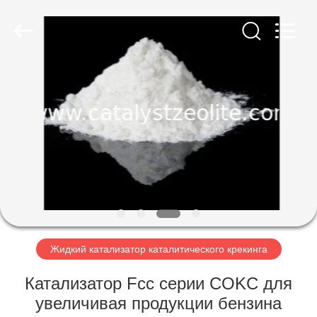
CATALYSTS
GROUP
CO.,LTD.
All
Rights
Reserved.
ДОМ
ПРОДУКТЫ
О
НАС
ПУТЕШЕСТВИЕ
ФАБРИКИ
Жидкий катализатор каталитического крекинга
Катализатор Fcc серии COKC для
ПРОВЕРКА
увеличивая продукции бензина