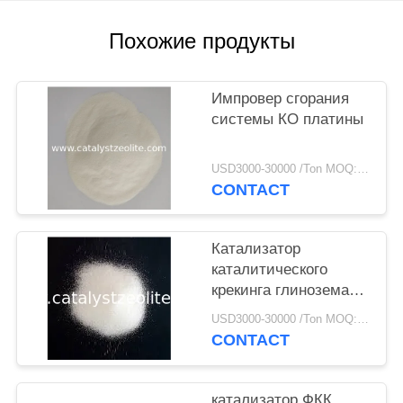
Похожие продукты
Импровер сгорания
системы КО платины
USD3000-30000 /Ton MOQ:1 кг
CONTACT
Катализатор
каталитического
крекинга глинозема
ФКК глинозема 42%
USD3000-30000 /Ton MOQ:1 кг
жидкий
CONTACT
катализатор ФКК