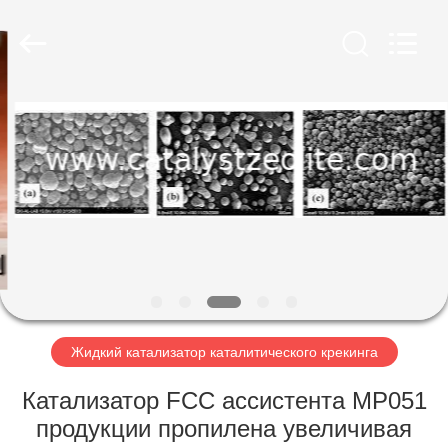
CATALYSTS
GROUP
CO.,LTD.
All
Rights
Reserved.
ДОМ
ПРОДУКТЫ
О
НАС
ПУТЕШЕСТВИЕ
ФАБРИКИ
Жидкий катализатор каталитического крекинга
Катализатор FCC ассистента MP051
ПРОВЕРКА
продукции пропилена увеличивая