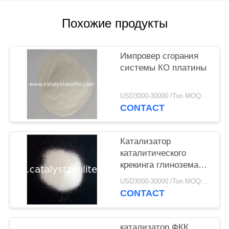
Похожие продукты
Импровер сгорания
системы КО платины
USD3000-30000 /Ton MOQ:1 кг
CONTACT
Катализатор
каталитического
крекинга глинозема
ФКК глинозема 42%
USD3000-30000 /Ton MOQ:1 кг
жидкий
CONTACT
катализатор ФКК