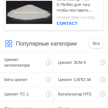
0.76г/Мл для того
чтобы поставить
больше бутилена для
USD3000-30000 /Ton MOQ:1 кг
рифайнеров
CONTACT
Популярные категории
Все
Цеолит
Цеолит ЗСМ-5
катализатора
Бета цеолит
Цеолит САПО-34
Цеолит ТС-1
Катализатор HTS