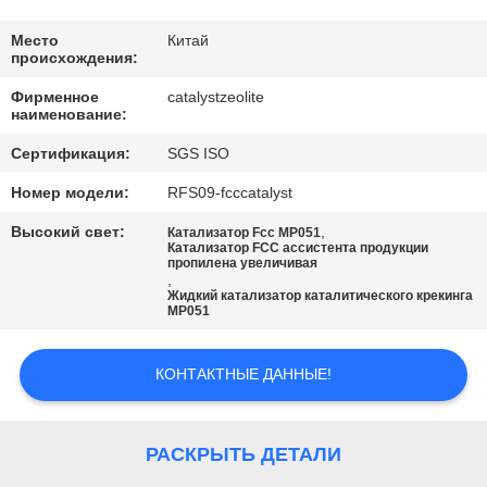
КАЧЕСТВА
Место
Китай
происхождения:
СВЯЖИТЕСЬ
Фирменное
catalystzeolite
МЫ
наименование:
Сертификация:
SGS ISO
НОВОСТИ
Номер модели:
RFS09-fcccatalyst
Высокий свет:
,
Катализатор Fcc MP051
СЛУЧАИ
Катализатор FCC ассистента продукции
пропилена увеличивая
,
Жидкий катализатор каталитического крекинга
КАРТА
MP051
САЙТА
КОНТАКТНЫЕ ДАННЫЕ!
PRIVACY
POLICY
РАСКРЫТЬ ДЕТАЛИ