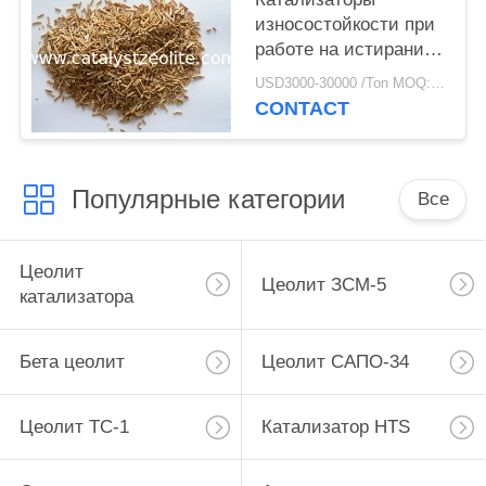
износостойкости при
работе на истирание
0.7кг/Л
USD3000-30000 /Ton MOQ:1 кг
Хйдропросессинг
CONTACT
Популярные категории
Все
Цеолит
Цеолит ЗСМ-5
катализатора
Бета цеолит
Цеолит САПО-34
Цеолит ТС-1
Катализатор HTS