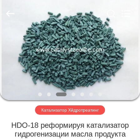
CATALYSTS
GROUP
CO.,LTD.
All
Rights
Reserved.
ДОМ
ПРОДУКТЫ
О
НАС
ПУТЕШЕСТВИЕ
ФАБРИКИ
Катализатор Хйдротреатинг
HDO-18 реформируя катализатор
ПРОВЕРКА
гидрогенизации масла продукта