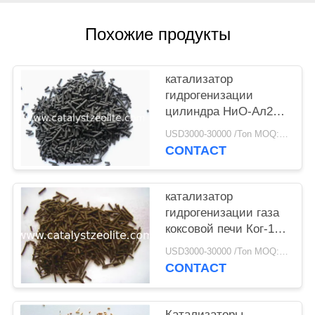
Похожие продукты
катализатор
гидрогенизации
цилиндра НиО-Ал2О3
15мм черный
USD3000-30000 /Ton MOQ:1 кг
CONTACT
катализатор
гидрогенизации газа
коксовой печи Ког-1
6мм
USD3000-30000 /Ton MOQ:1 кг
CONTACT
Катализаторы