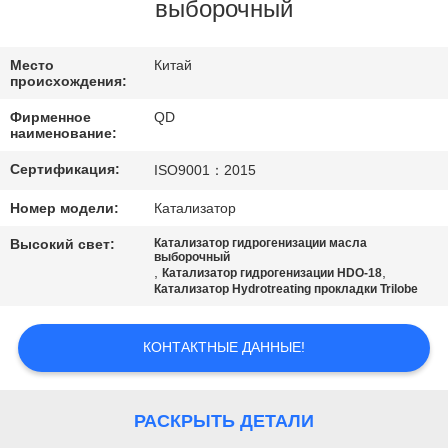
КАЧЕСТВА
выборочный
СВЯЖИТЕСЬ
Место
Китай
происхождения:
МЫ
Фирменное
QD
наименование:
НОВОСТИ
Сертификация:
ISO9001：2015
Номер модели:
Катализатор
СЛУЧАИ
Высокий свет:
Катализатор гидрогенизации масла
выборочный
,
,
Катализатор гидрогенизации HDO-18
КАРТА
Катализатор Hydrotreating прокладки Trilobe
САЙТА
КОНТАКТНЫЕ ДАННЫЕ!
PRIVACY
POLICY
РАСКРЫТЬ ДЕТАЛИ